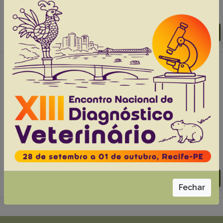
Abstracts:
English
Portuguese
Download article |
Go to 38(9), 2018
#2 - Systemic blood pressure evaluation by
oscillometric versus doppler
ultrasonographic methods in obese dogs,
34(Supl.1):87-91
Pereira-Neto G.B.
Brunetto M.A.
Champion T.
Ortiz E.M.G.
Carciofi A.C.
Camacho A.A.
Abstracts:
English
Portuguese
Download article |
Go to 34(1), 2014
Fechar