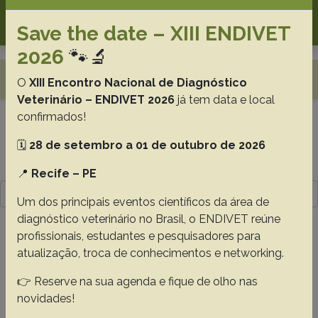
Search
Save the date – XIII ENDIVET
2026
🐾🔬
Toggle navigation
O
XIII Encontro Nacional de Diagnóstico
Veterinário – ENDIVET 2026
já tem data e local
confirmados!
Resultado da pesquisa (2)
🗓️
28 de setembro a 01 de outubro de 2026
Termo utilizado na pesquisa
📍
Recife – PE
Ortiz E.M.G.
Um dos principais eventos científicos da área de
diagnóstico veterinário no Brasil, o ENDIVET reúne
#1 - Blood lactate increases with the
profissionais, estudantes e pesquisadores para
progression of mitral valve disease in dogs,
atualização, troca de conhecimentos e networking.
38(9):1781-1786
👉 Reserve na sua agenda e fique de olho nas
Silva-Filho J.C.
Sousa M.G.
Zacché Pereira E.
Ortiz E.M.G.
novidades!
Franco R.P.
Rosa F.A.
Camacho A.A.