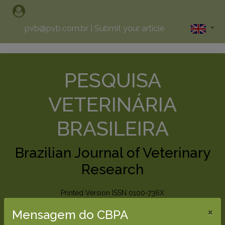
pvb@pvb.com.br
|
Submit your article
PESQUISA
VETERINÁRIA
BRASILEIRA
Brazilian Journal of Veterinary
Research
Printed Version ISSN 0100-736X
Online Version ISSN 1678-5150
×
Mensagem do CBPA