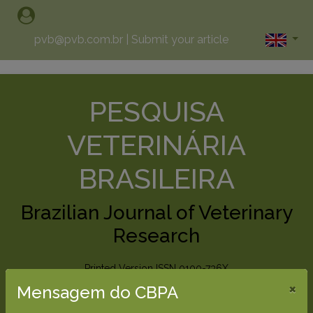
pvb@pvb.com.br
|
Submit your article
PESQUISA
VETERINÁRIA
BRASILEIRA
Brazilian Journal of Veterinary
Research
Printed Version ISSN 0100-736X
Online Version ISSN 1678-5150
×
Mensagem do CBPA