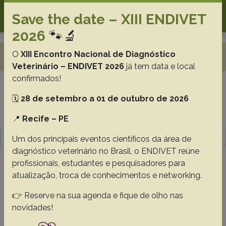
Search
Save the date – XIII ENDIVET
2026
🐾🔬
Toggle navigation
O
XIII Encontro Nacional de Diagnóstico
Veterinário – ENDIVET 2026
já tem data e local
confirmados!
Resultado da pesquisa (2)
🗓️
28 de setembro a 01 de outubro de 2026
Termo utilizado na pesquisa
📍
Recife – PE
Furlan FH.
Um dos principais eventos científicos da área de
diagnóstico veterinário no Brasil, o ENDIVET reúne
#1 -
Mortality by Entamoeba invadens in
profissionais, estudantes e pesquisadores para
green anacondas (Eunectes murinus) from a
atualização, troca de conhecimentos e networking.
zoological garden
👉 Reserve na sua agenda e fique de olho nas
Souza BC
Cavasani JPS
Santos IG
Sabino L
Ubiali DG
novidades!
Pescador CA
Colodel EM
Furlan FH.