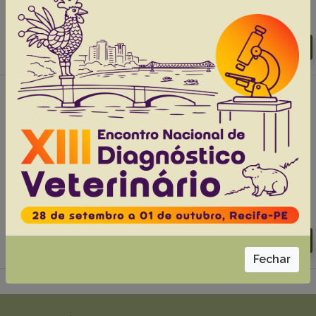
Abstracts:
English
Portuguese
Download article |
Go to 45(0), 2025
#2 -
Bovine enzootic hematuria in the
Southern Cone of Rondônia
Cavasani JPS
Sabino L
Santos ÍG
Gomes FA
Machado MCSS
Athayde Filho FP
Caldeira FHB
Furlan FH.
Abstracts:
English
Portuguese
Download article |
Go to 45(0), 2025
Fechar